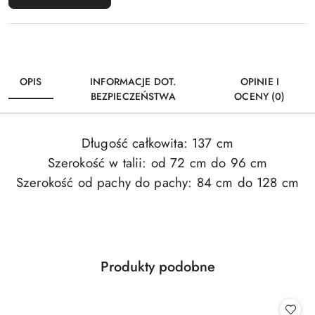
OPIS
INFORMACJE DOT.
OPINIE I
BEZPIECZEŃSTWA
OCENY (0)
Długość całkowita: 137 cm
Szerokość w talii: od 72 cm do 96 cm
Szerokość od pachy do pachy: 84 cm do 128 cm
Produkty
Produkty podobne
Pomiń karuzelę produktów
o
statusie: