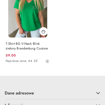
T-Shirt BG V-Neck Blink
zielony Brandenburg Couture
59.00
Cena
Najniższa
Najniższa cena:
44.25
promocyjna:
cena
z
30
dni
przed
obniżką
Dane adresowe