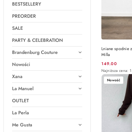
BESTSELLERY
PREORDER
SALE
PARTY & CELEBRATION
Lniane spodnie 
Brandenburg Couture
Milla
149.00
Nowości
Cena
Najniższa
Najniższa cena:
promocyjna:
cena
Xana
Nowość
z
30
La Manuel
dni
przed
OUTLET
obniżką
La Perla
Me Gusta