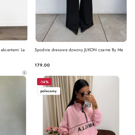
DO KOSZYKA
 akcentami La
Spodnie dresowe dzwony JUKON czarne By Me
179.00
Cena:
-14%
polecamy