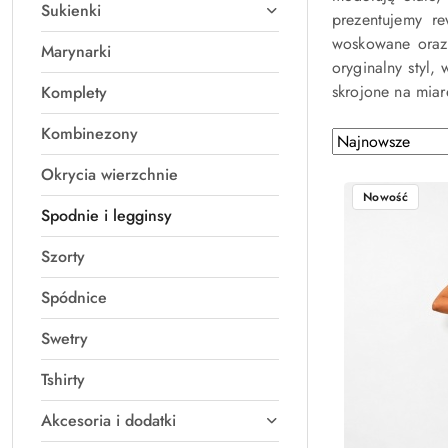
Sukienki
prezentujemy r
woskowane oraz 
Marynarki
oryginalny styl,
skrojone na miar
Komplety
Kombinezony
Zastosowano
Sortuj
według
sortowanie:
Okrycia wierzchnie
Najnowsze.
Nowość
Spodnie i legginsy
Szorty
Spódnice
Swetry
Tshirty
Akcesoria i dodatki