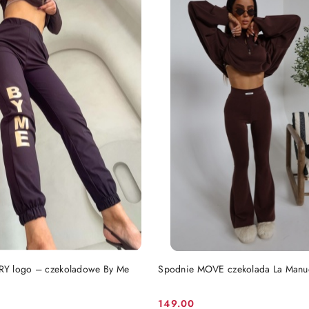
dni
przed
obniżką
DO KOSZYKA
DO KOSZYKA
Y logo – czekoladowe By Me
Spodnie MOVE czekolada La Manu
149.00