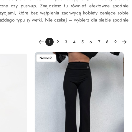
zne czy push-up. Znajdziesz tu również efektowne spodnie
ycjami, które bez wątpienia zachwycą kobiety ceniące sobie
ażdego typu sylwetki. Nie czekaj – wybierz dla siebie spodnie
1
2
3
4
5
6
7
8
9
Nowość