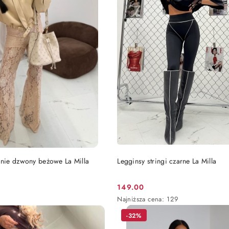
DO KOSZYKA
DO KOSZYKA
nie dzwony beżowe La Milla
Legginsy stringi czarne La Milla
149.00
Cena
Najniższa
Najniższa cena:
129
promocyjna:
cena
-32%
z
30