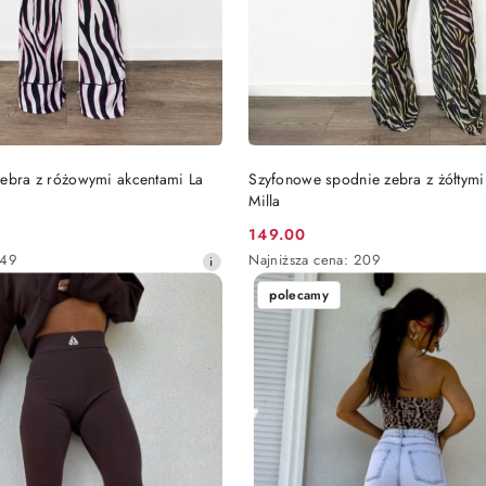
DO KOSZYKA
DO KOSZYKA
zebra z różowymi akcentami La
Szyfonowe spodnie zebra z żółtymi
Milla
149.00
Cena
Najniższa
149
Najniższa cena:
209
promocyjna:
cena
polecamy
z
30
dni
przed
obniżką