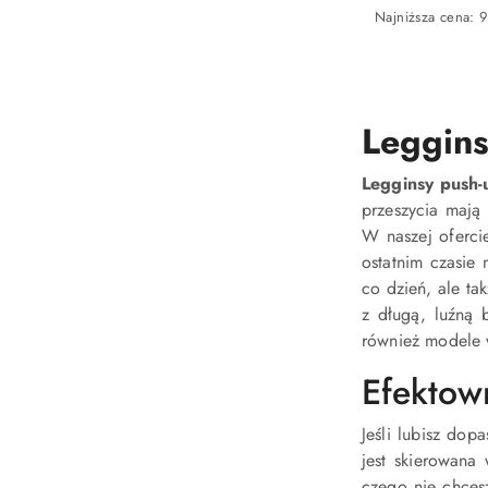
Cena
Najniższa
Najniższa cena:
promocyjna:
cena
z
30
dni
przed
Leggins
obniżką
Legginsy push-
przeszycia mają 
W naszej oferci
ostatnim czasie 
co dzień, ale ta
z długą, luźną 
również modele w
Efekto
Jeśli lubisz dop
jest skierowana
czego nie chce