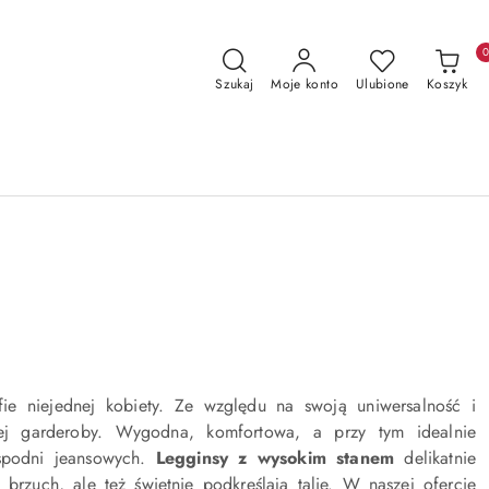
Szukaj
Moje konto
Ulubione
Koszyk
ie niejednej kobiety. Ze względu na swoją uniwersalność i
nej garderoby. Wygodna, komfortowa, a przy tym idealnie
 spodni jeansowych.
Legginsy z wysokim stanem
delikatnie
y brzuch, ale też świetnie podkreślają talię. W naszej ofercie