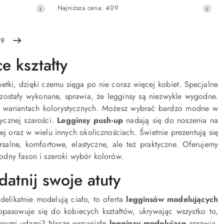
Cena
Najniższa
Najniższa cena:
409
promocyjna:
cena
z
30
9
dni
przed
e kształty
obniżką
etki, dzięki czemu sięga po nie coraz więcej kobiet. Specjalne
o zostały wykonane, sprawia, że legginsy są niezwykle wygodne.
lu wariantach kolorystycznych. Możesz wybrać bardzo modne w
ycznej szarości.
Legginsy push-up
nadają się do noszenia na
j oraz w wielu innych okolicznościach. Świetnie prezentują się
salne, komfortowe, elastyczne, ale też praktyczne. Oferujemy
odny fason i szeroki wybór kolorów.
atnij swoje atuty
 delikatnie modelują ciało, to oferta
legginsów modelujących
opasowuje się do kobiecych kształtów, ukrywając wszystko to,
ywnymi udami? Nasze wspaniałe
legginsy modelujące
sprawią,