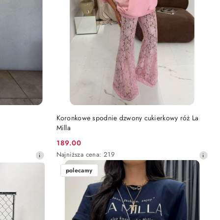
DO KOSZYKA
Koronkowe spodnie dzwony cukierkowy róż La
Milla
189.00
Cena
Najniższa
Najniższa cena:
219
promocyjna:
cena
polecamy
z
30
dni
przed
obniżką