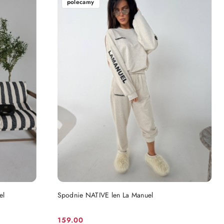
polecamy
dni
przed
obniżką
DO KOSZYKA
el
Spodnie NATIVE len La Manuel
159.00