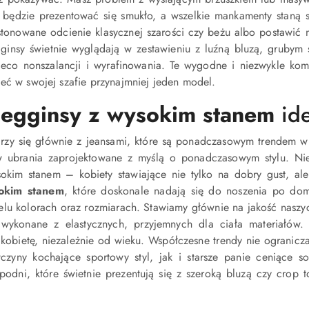
a będzie prezentować się smukło, a wszelkie mankamenty staną 
tonowane odcienie klasycznej szarości czy beżu albo postawić 
egginsy świetnie wyglądają w zestawieniu z luźną bluzą, grubym
 nieco nonszalancji i wyrafinowania. Te wygodne i niezwykle k
eć w swojej szafie przynajmniej jeden model.
legginsy z wysokim stanem
ide
arzy się głównie z jeansami, które są ponadczasowym trendem w
w ubrania zaprojektowane z myślą o ponadczasowym stylu. Ni
okim stanem – kobiety stawiające nie tylko na dobry gust, al
sokim stanem
, które doskonale nadają się do noszenia po dom
elu kolorach oraz rozmiarach. Stawiamy głównie na jakość nasz
wykonane z elastycznych, przyjemnych dla ciała materiałów.
kobietę, niezależnie od wieku. Współczesne trendy nie ogranicz
ewczyny kochające sportowy styl, jak i starsze panie ceniące s
odni, które świetnie prezentują się z szeroką bluzą czy crop 