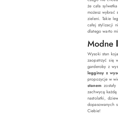
że cała sylwetk
możesz wybrać s
zieleni. Takie l
całej stylizacji
dlatego warto mi
Modne
Wysoki stan koj
zaopatrzyć się 
garderoby z wys
legginsy z wy
propozycje w wi
stanem
zostały 
zachwycą każdą 
nastolatki, dzi
dopasowanych sp
Ciebie!