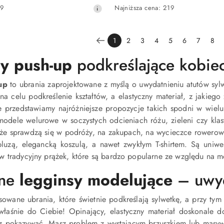
Cena
Najniższa
99
Najniższa cena:
219
promocyjna:
cena
z
30
1
2
3
4
5
6
7
8
dni
przed
y push-up
podkreślające kobiec
obniżką
up
to ubrania zaprojektowane z myślą o uwydatnieniu atutów sylw
na celu podkreślenie kształtów, a elastyczny materiał, z jakieg
e przedstawiamy najróżniejsze propozycje takich spodni w wie
modele welurowe w soczystych odcieniach różu, zieleni czy klas
kże sprawdzą się w podróży, na zakupach, na wycieczce rowerowe
bluzą, elegancką koszulą, a nawet zwykłym T-shirtem. Są uniwer
 tradycyjny prążek, które są bardzo popularne ze względu na m
wne
legginsy modelujące
– uwyd
asowane ubrania, które świetnie podkreślają sylwetkę, a przy tym
 właśnie do Ciebie! Opinający, elastyczny materiał doskonale d
sz pokazywać. Masz problem z wystającym brzuszkiem lub mas