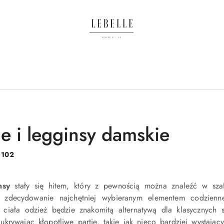
e i legginsy damskie
:
102
nsy
stały się hitem, który z pewnością można znaleźć w szaf
ą zdecydowanie najchętniej wybieranym elementem codzien
ciała odzież będzie znakomitą alternatywą dla klasycznych
ukrywając kłopotliwe partie, takie jak nieco bardziej wystając