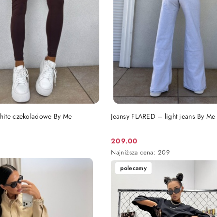
DO KOSZYKA
DO KOSZYKA
hite czekoladowe By Me
Jeansy FLARED – light jeans By Me
209.00
Cena
Najniższa
Najniższa cena:
209
promocyjna:
cena
polecamy
z
30
dni
przed
obniżką