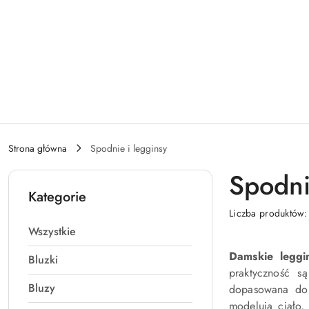
Przejdź do treści głównej
Przejdź do wyszukiwarki
Przejdź do moje konto
Przejdź do menu głównego
Przejdź do stopki
Strona główna
Spodnie i legginsy
Spodni
Kategorie
Liczba produktów
Wszystkie
Damskie leggi
Bluzki
praktyczność s
Bluzy
dopasowana do 
modelują ciało, 