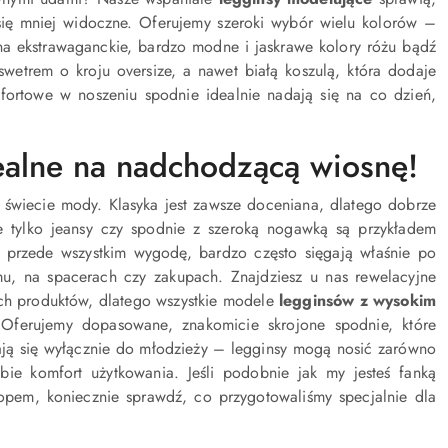
się mniej widoczne. Oferujemy szeroki wybór wielu kolorów –
na ekstrawaganckie, bardzo modne i jaskrawe kolory różu bądź
 swetrem o kroju oversize, a nawet białą koszulą, która dodaje
omfortowe w noszeniu spodnie idealnie nadają się na co dzień,
alne na nadchodzącą wiosnę!
 świecie mody. Klasyka jest zawsze doceniana, dlatego dobrze
e tylko jeansy czy spodnie z szeroką nogawką są przykładem
e przede wszystkim wygodę, bardzo często sięgają właśnie po
u, na spacerach czy zakupach. Znajdziesz u nas rewelacyjne
ych produktów, dlatego wszystkie modele
legginsów z wysokim
 Oferujemy dopasowane, znakomicie skrojone spodnie, które
ają się wyłącznie do młodzieży – legginsy mogą nosić zarówno
obie komfort użytkowania. Jeśli podobnie jak my jesteś fanką
topem, koniecznie sprawdź, co przygotowaliśmy specjalnie dla