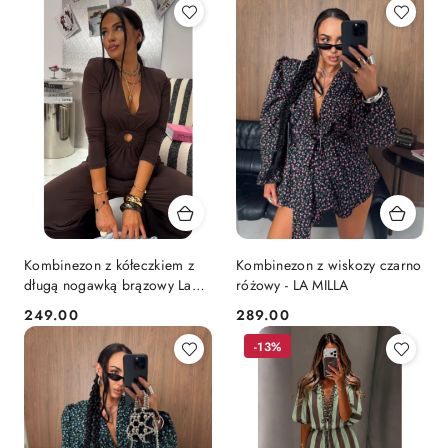
Kombinezon z kółeczkiem z
Kombinezon z wiskozy czarno
długą nogawką brązowy La
różowy - LA MILLA
Milla
249.00
289.00
Cena:
Cena:
-13%