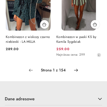
Kombinezon z wiskozy czarno
Kombinezon w paski KS by
niebieski - LA MILLA
Kamila Sygdziak
289.00
259.00
Cena:
Cena
Najniższa
Najniższa cena:
299
promocyjna:
cena
z
30
dni
przed
obniżką
Dane adresowe