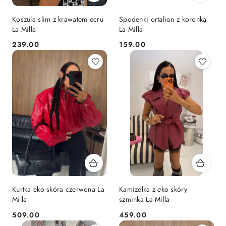
Koszula slim z krawatem ecru
Spodenki ortalion z koronką
La Milla
La Milla
239.00
159.00
Cena:
Cena:
Kurtka eko skóra czerwona La
Kamizelka z eko skóry
Milla
szminka La Milla
509.00
459.00
Cena:
Cena: