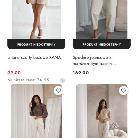
PRODUKT NIEDOSTĘPNY
PRODUKT NIEDOSTĘPNY
Lniane szorty beżowe XANA
Spodnie jeansowe z
marszczonym pasem
waniliowe Xana
99.00
169.00
Cena
Cena:
Najniższa
Najniższa cena:
74.25
promocyjna:
cena
z
30
dni
przed
obniżką