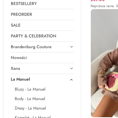
Cena
BESTSELLERY
Najniższa
Najniższa cena:
promocyjna:
cena
PREORDER
z
30
dni
SALE
przed
obniżką
PARTY & CELEBRATION
Brandenburg Couture
Nowości
Xana
La Manuel
Bluzy - La Manuel
Body - La Manuel
Dresy - La Manuel
Komplet - La Manuel