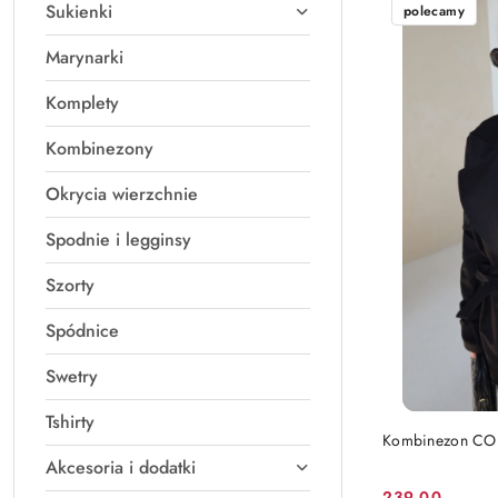
Sukienki
polecamy
Marynarki
Komplety
Kombinezony
Okrycia wierzchnie
Spodnie i legginsy
Szorty
Spódnice
Swetry
Tshirty
Kombinezon COU
Akcesoria i dodatki
239.00