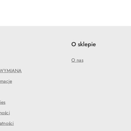
e
O sklepie
O nas
WYMIANA
amacje
ies
ności
atności