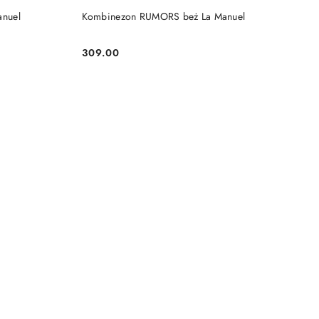
NY
PRODUKT NIEDOSTĘPNY
nuel
Kombinezon RUMORS beż La Manuel
309.00
Cena: