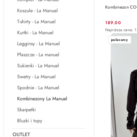
PRO
Kombinezon COC
Koszule - La Manuel
T-shirty - La Manuel
189.00
Cena
Najniższa
Najniższa cena:
Kurtki - La Manuel
promocyjna:
cena
polecamy
z
Legginsy - La Manuel
30
dni
Płaszcze - La manuel
przed
obniżką
Sukienki - La Manuel
Swetry - La Manuel
Spodnie - La Manuel
Kombinezony La Manuel
Skarpetki
Bluzki i topy
OUTLET