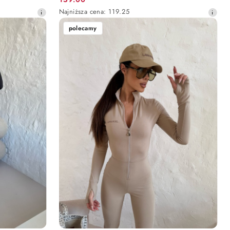
Cena
Najniższa
Najniższa cena:
119.25
promocyjna:
cena
polecamy
z
30
dni
przed
obniżką