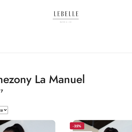
ezony La Manuel
:
7
e.
-35%