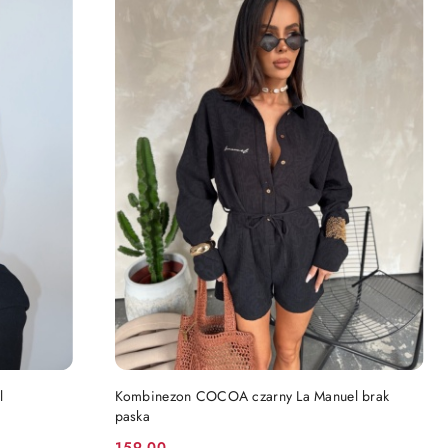
PRODUKT NIEDOSTĘPNY
l
Kombinezon COCOA czarny La Manuel brak
paska
159.00