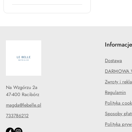
Informacj
Dostawa
DARMOWA 
Zwroty i rekl
Na Wzgórzu 2a
Regulamin
47-400 Racibórz
Polityka cook
magda@lebelle.pl
Sposoby płat
733786212
Polityka pryw