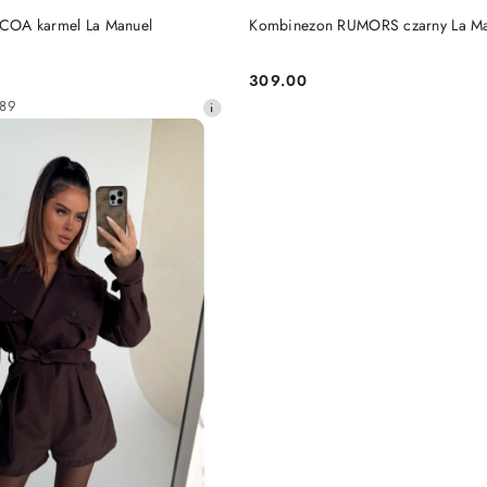
DUKT NIEDOSTĘPNY
PRODUKT NIEDOSTĘP
OA karmel La Manuel
Kombinezon RUMORS czarny La Ma
309.00
Cena:
189