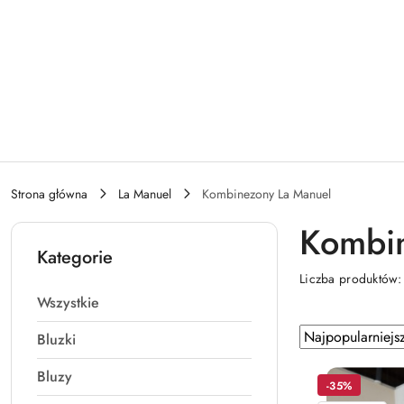
Przejdź do treści głównej
Przejdź do wyszukiwarki
Przejdź do moje konto
Przejdź do menu głównego
Przejdź do stopki
Strona główna
La Manuel
Kombinezony La Manuel
Kombin
Kategorie
Liczba produktów
Wszystkie
Zastosowano
Sortuj
Bluzki
według
sortowanie:
Bluzy
Najpopularniejsz
-35%