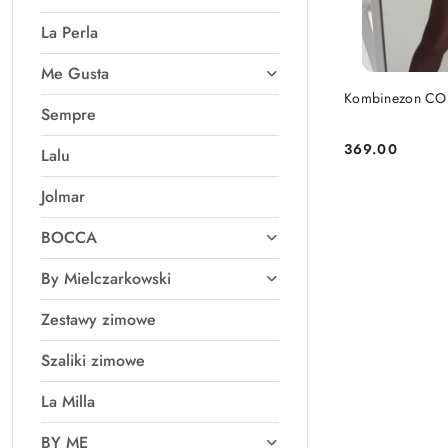
La Perla
Me Gusta
PRO
Kombinezon COU
Sempre
369.00
Lalu
Cena:
Jolmar
BOCCA
By Mielczarkowski
Zestawy zimowe
Szaliki zimowe
La Milla
BY ME