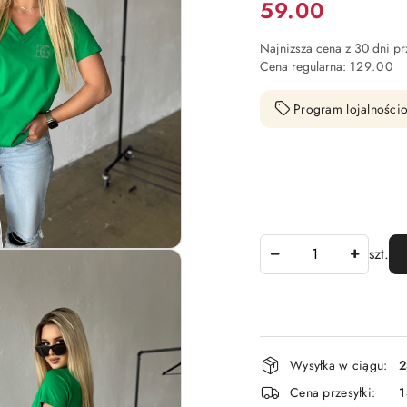
Cena:
59.00
Najniższa cena z 30 dni p
Cena regularna:
129.00
Program lojalnościo
Ilość
szt.
Dostępność
Wysyłka w ciągu:
2
i
Cena przesyłki:
1