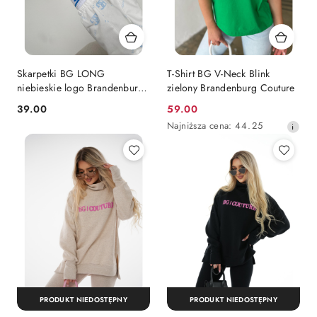
Skarpetki BG LONG
T-Shirt BG V-Neck Blink
niebieskie logo Brandenburg
zielony Brandenburg Couture
36-39
39.00
59.00
Cena:
Cena
Najniższa
Najniższa cena:
44.25
promocyjna:
cena
z
30
dni
przed
obniżką
PRODUKT NIEDOSTĘPNY
PRODUKT NIEDOSTĘPNY