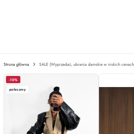
Przejdź do treści głównej
Przejdź do wyszukiwarki
Przejdź do moje konto
Przejdź do menu głównego
Przejdź do opisu produktu
Przejdź do stopki
Strona główna
SALE (Wyprzedaż, ubrania damskie w niskich cenach
-10%
polecamy