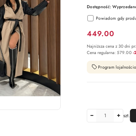
Dostępność:
Wyprzedano.
Powiadom gdy produk
Cena:
449.00
Najniższa cena z 30 dni p
R
Cena regularna:
579.00
-
Program lojalnościo
Ilość
szt.