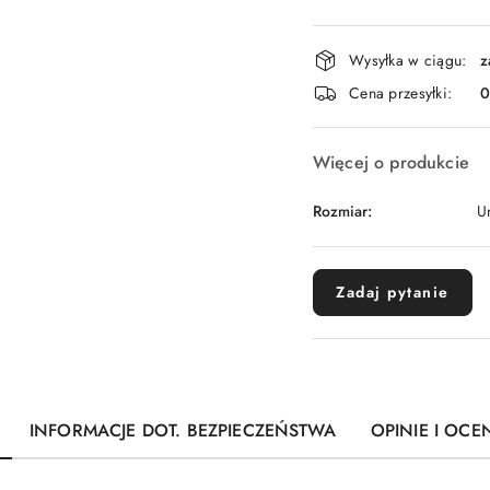
Dostępność
Wysyłka w ciągu:
z
i
Cena przesyłki:
dostawa
Więcej o produkcie
Rozmiar:
U
Zadaj pytanie
INFORMACJE DOT. BEZPIECZEŃSTWA
OPINIE I OCEN