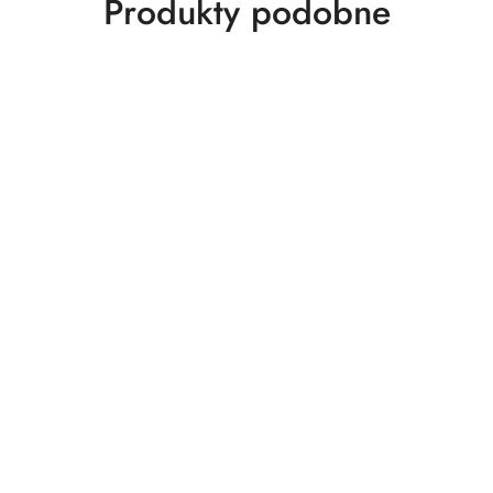
Produkty
Produkty podobne
o
statusie: