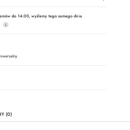
amów do 14.00, wyślemy tego samego dnia
0
niwersalny
Y (0)