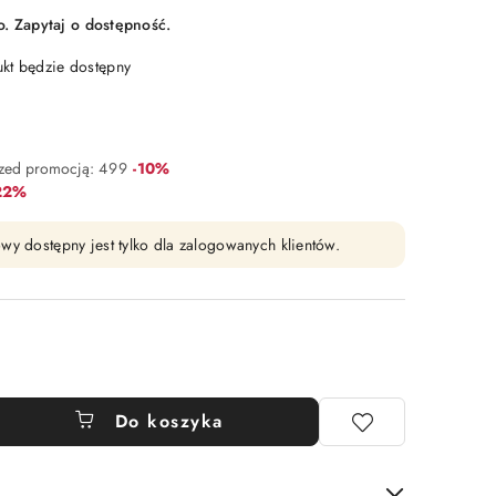
 Zapytaj o dostępność.
t będzie dostępny
Rabat:
rzed promocją:
499
-10%
abat:
22%
wy dostępny jest tylko dla zalogowanych klientów.
Do koszyka