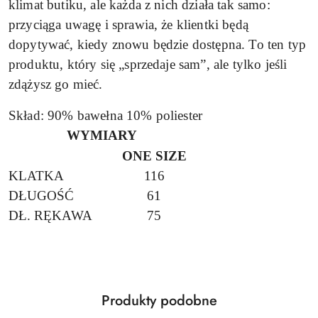
klimat butiku, ale każda z nich działa tak samo:
przyciąga uwagę i sprawia, że klientki będą
dopytywać, kiedy znowu będzie dostępna. To ten typ
produktu, który się „sprzedaje sam”, ale tylko jeśli
zdążysz go mieć.
Skład: 90% bawełna 10% poliester
WYMIARY
ONE SIZE
KLATKA
116
DŁUGOŚĆ
61
DŁ. RĘKAWA
75
Produkty
Produkty podobne
Pomiń karuzelę produktów