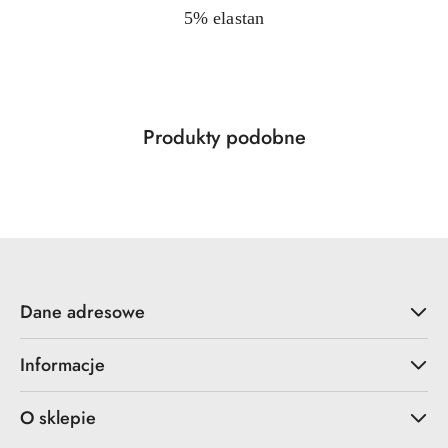
5% elastan
Produkty
Produkty podobne
Pomiń karuzelę produktów
o
statusie:
Dane adresowe
Informacje
O sklepie