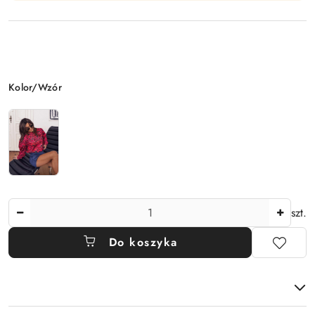
Wariant
Kolor/Wzór
Ilość
szt.
Do koszyka