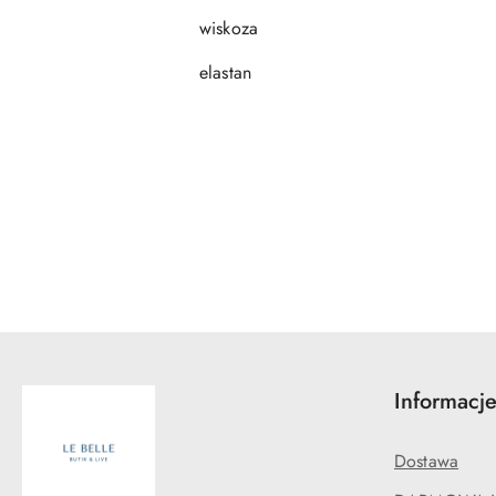
wiskoza
elastan
Pomiń karuzelę produktów
Informacj
Dostawa