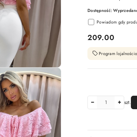
Dostępność:
Wyprzedano.
Powiadom gdy produk
cena:
209.00
Program lojalnościo
Ilość
szt.
Dostępność