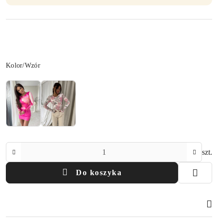
Wariant
Kolor/Wzór
Ilość
szt.
Do koszyka