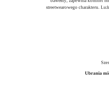
bawełny, zapewnia komfort nos
streetwearowego charakteru. Luźn
Sze
Ubrania mie
Pomiń karuzelę produktów