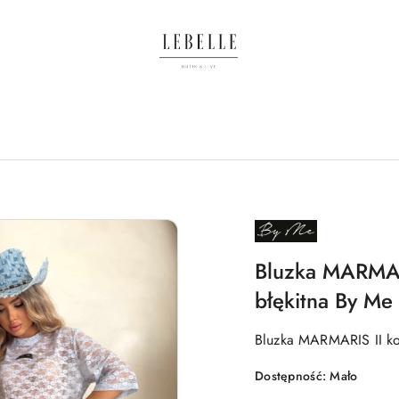
NAZWA
PRODUCENTA:
BY
ME
Bluzka MARMARI
błękitna By Me
Bluzka MARMARIS II kor
Dostępność:
Mało