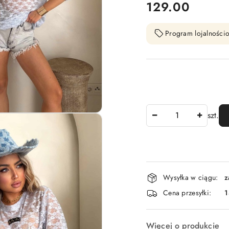
cena:
129.00
Program lojalnościo
Ilość
szt.
Dostępność
Wysyłka w ciągu:
z
i
Cena przesyłki:
1
dostawa
Więcej o produkcie