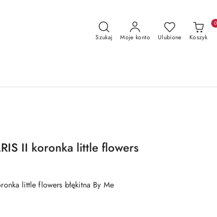
Szukaj
Moje konto
Ulubione
Koszyk
S II koronka little flowers
onka little flowers błękitna By Me