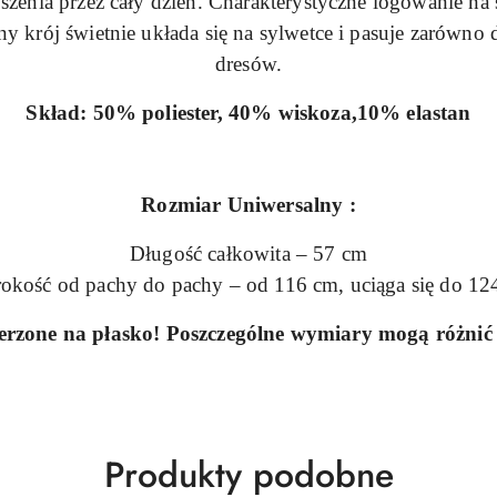
zenia przez cały dzień. Charakterystyczne logowanie na
y krój świetnie układa się na sylwetce i pasuje zarówno 
dresów.
Skład:
50% poliester, 40% wiskoza,10% elastan
Rozmiar Uniwersalny :
Długość całkowita – 57 cm
rokość od pachy do pachy – od 116 cm, uciąga się do 12
rzone na płasko! Poszczególne wymiary mogą różnić s
Produkty
Produkty podobne