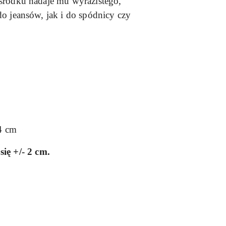
 środku nadaje mu wyrazistego,
do jeansów, jak i do spódnicy czy
4 cm
ię +/- 2 cm.