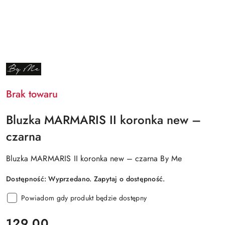
NAZWA
PRODUCENTA:
BY
ME
Brak towaru
Bluzka MARMARIS II koronka new –
czarna
Bluzka MARMARIS II koronka new – czarna By Me
Dostępność:
Wyprzedano. Zapytaj o dostępność.
Powiadom gdy produkt będzie dostępny
cena:
129.00