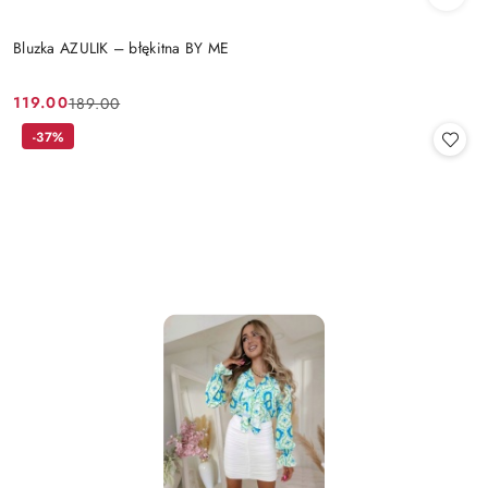
Bluzka AZULIK – błękitna BY ME
119.00
189.00
Cena
Cena
promocyjna:
przed
-37%
promocją: