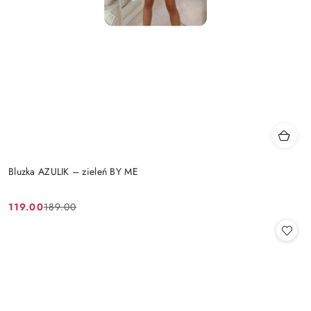
Bluzka AZULIK – zieleń BY ME
119.00
189.00
Cena
Cena
promocyjna:
przed
promocją: