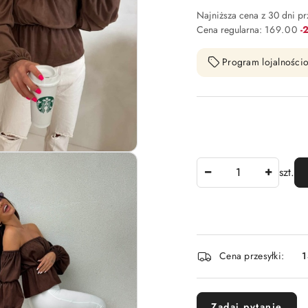
Najniższa cena z 30 dni p
Ra
Cena regularna:
169.00
-
Program lojalnościo
Ilość
szt.
Dostępność
Cena przesyłki:
1
i
dostawa
Zadaj pytanie