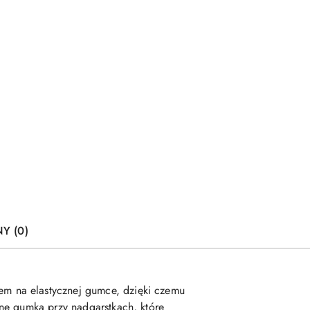
Y (0)
iem na elastycznej gumce, dzięki czemu
ne gumką przy nadgarstkach, które