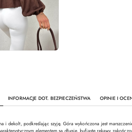
INFORMACJE DOT. BEZPIECZEŃSTWA
OPINIE I OCEN
na i dekolt, podkreślając szyję. Góra wykończona jest marszczen
arakterystycznym elementem są długie, bufiaste rękawy zakończo