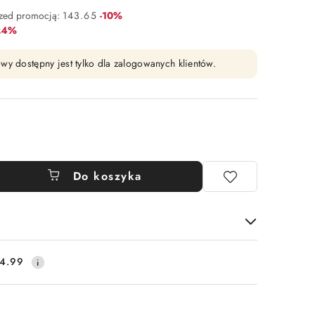
Rabat:
rzed promocją:
143.65
-10%
bat:
24%
wy dostępny jest tylko dla zalogowanych klientów.
Do koszyka
4.99