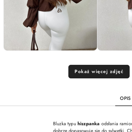
Pokaż więcej zdjęć
OPIS
Bluzka typu
hiszpanka
odsłania ramio
dobrze dopasowuje się do sylwetki. Ch