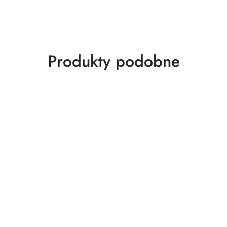
Produkty
Produkty podobne
o
statusie: