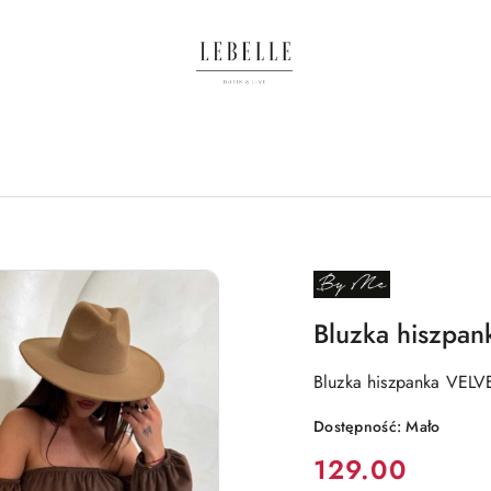
NAZWA
PRODUCENTA:
BY
ME
Bluzka hiszpa
Bluzka hiszpanka VEL
Dostępność:
Mało
Cena:
129.00