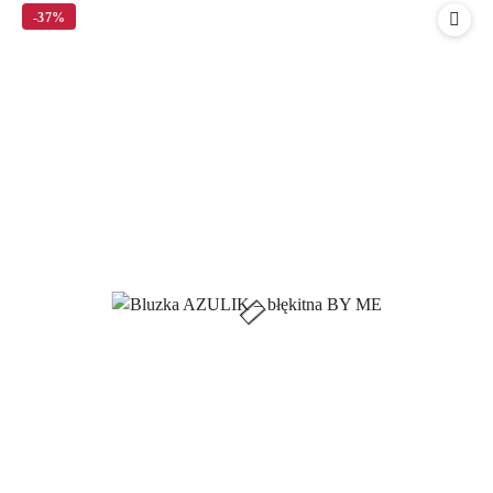
statusie:
-37%