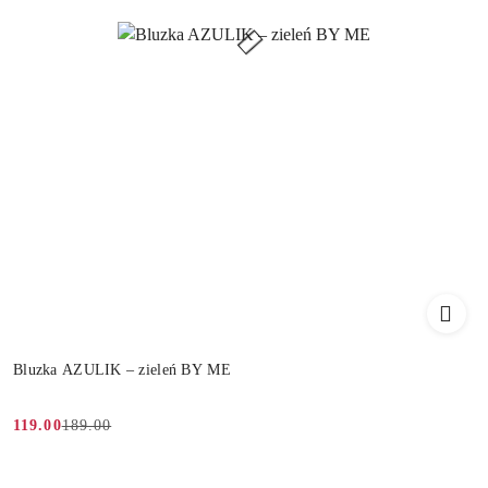
Bluzka AZULIK – zieleń BY ME
189.00
119.00
Cena
Cena
promocyjna:
przed