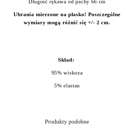
Długość rękawa od pachy 66 cm
Ubrania mierzone na płasko! Poszczególne
wymiary mogą różnić się +/- 2 cm.
Skład:
95% wiskoza
5% elastan
Produkty
Produkty podobne
Pomiń karuzelę produktów
o