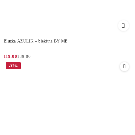
Bluzka AZULIK – błękitna BY ME
189.00
119.00
Cena
Cena
-37%
promocyjna:
przed
promocją: