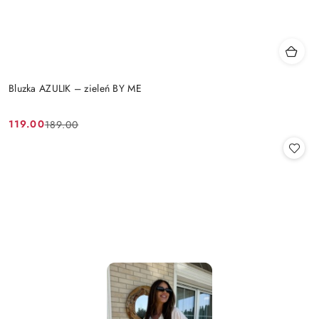
Bluzka AZULIK – zieleń BY ME
119.00
189.00
Cena
Cena
promocyjna:
przed
promocją: