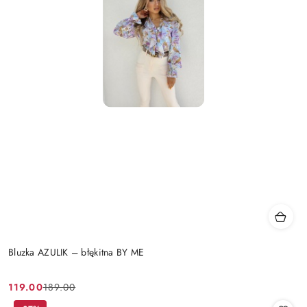
Bluzka AZULIK – błękitna BY ME
119.00
189.00
Cena
Cena