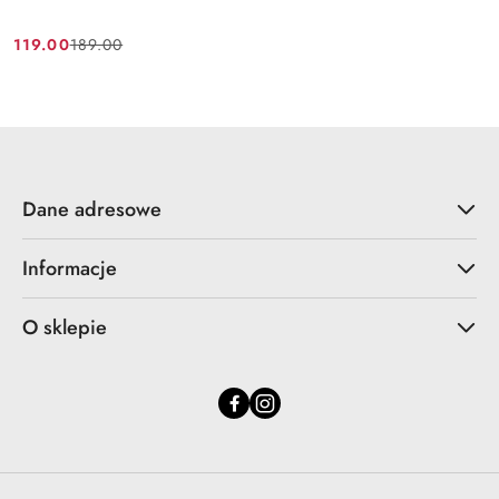
119.00
189.00
Cena
Cena
promocyjna:
przed
promocją:
Dane adresowe
Informacje
O sklepie