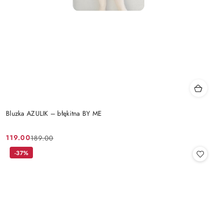
Bluzka AZULIK – błękitna BY ME
119.00
189.00
Cena
Cena
promocyjna:
przed
-37%
promocją: