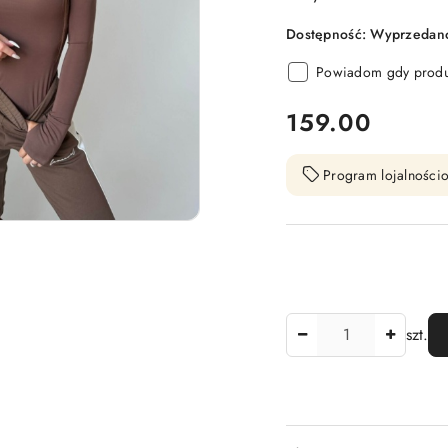
Dostępność:
Wyprzedano.
Powiadom gdy produk
cena:
159.00
Program lojalnościo
Ilość
szt.
Dostępność