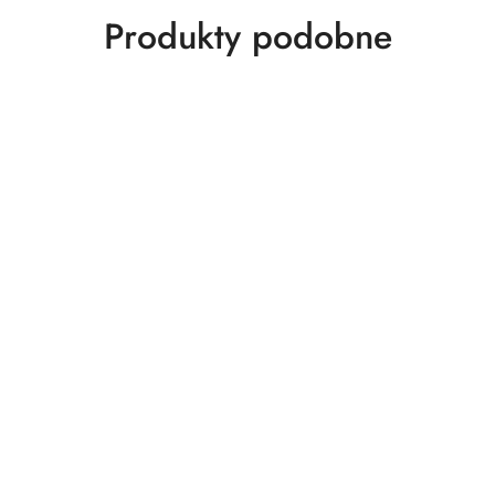
Produkty
Produkty podobne
o
statusie: