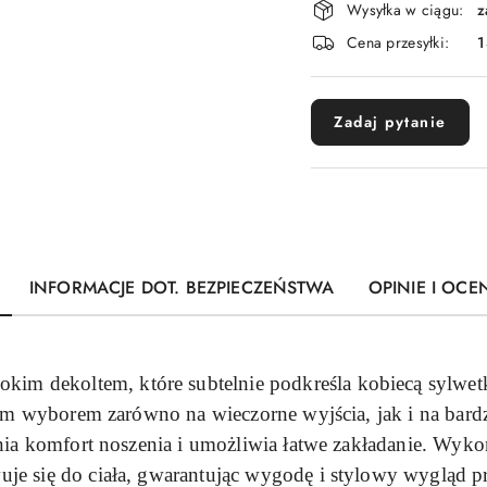
Wysyłka w ciągu:
z
i
Cena przesyłki:
1
dostawa
Zadaj pytanie
INFORMACJE DOT. BEZPIECZEŃSTWA
OPINIE I OCEN
kim dekoltem, które subtelnie podkreśla kobiecą sylwet
nym wyborem zarówno na wieczorne wyjścia, jak i na bar
nia komfort noszenia i umożliwia łatwe zakładanie. Wyk
wuje się do ciała, gwarantując wygodę i stylowy wygląd p