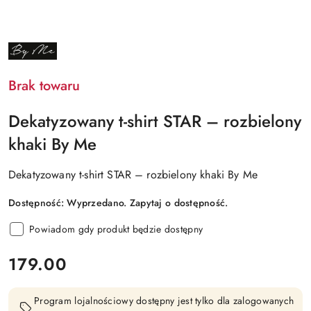
NAZWA
PRODUCENTA:
BY
ME
Brak towaru
Dekatyzowany t-shirt STAR – rozbielony
khaki By Me
Dekatyzowany t-shirt STAR – rozbielony khaki By Me
Dostępność:
Wyprzedano. Zapytaj o dostępność.
Powiadom gdy produkt będzie dostępny
cena:
179.00
Program lojalnościowy dostępny jest tylko dla zalogowanych