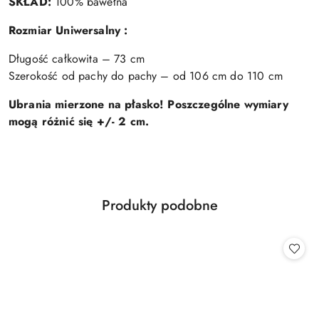
SKŁAD:
100% bawełna
Rozmiar Uniwersalny :
Długość całkowita – 73 cm
Szerokość od pachy do pachy – od 106 cm do 110 cm
Ubrania mierzone na płasko! Poszczególne wymiary
mogą różnić się +/- 2 cm.
Produkty
Produkty podobne
Pomiń karuzelę produktów
o
statusie: