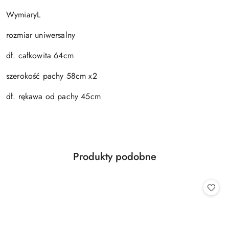
WymiaryL
rozmiar uniwersalny
dł. całkowita 64cm
szerokość pachy 58cm x2
dł. rękawa od pachy 45cm
Produkty
Produkty podobne
Pomiń karuzelę produktów
o
statusie: