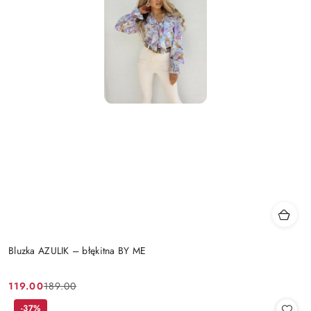
Bluzka AZULIK – błękitna BY ME
119.00
189.00
Cena
Cena
promocyjna:
przed
-37%