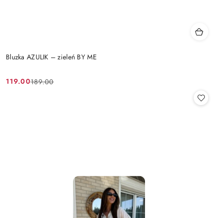
Bluzka AZULIK – zieleń BY ME
119.00
189.00
Cena
Cena
promocyjna:
przed
promocją: