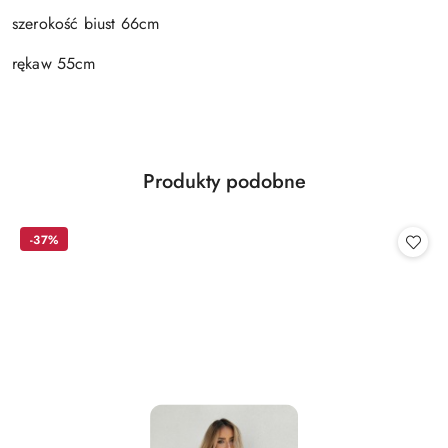
szerokość biust 66cm
rękaw 55cm
Produkty
Produkty podobne
Pomiń karuzelę produktów
o
statusie:
-37%