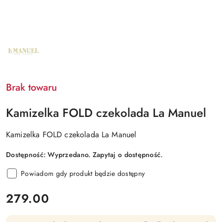
NAZWA
PRODUCENTA:
LA
MANUEL
Brak towaru
Kamizelka FOLD czekolada La Manuel
Kamizelka FOLD czekolada La Manuel
Dostępność:
Wyprzedano. Zapytaj o dostępność.
Powiadom gdy produkt będzie dostępny
cena:
279.00