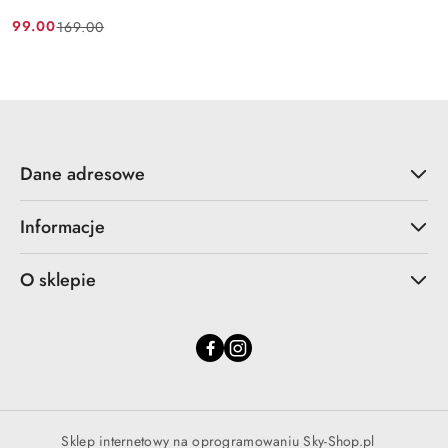
99.00
169.00
Cena
Cena
promocyjna:
przed
promocją:
Dane adresowe
Informacje
O sklepie
Sklep internetowy na oprogramowaniu Sky-Shop.pl