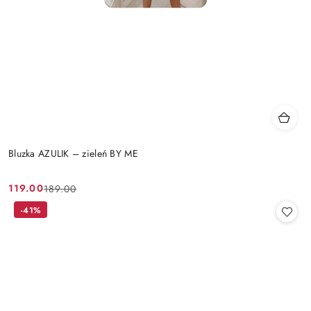
Bluzka AZULIK – zieleń BY ME
119.00
189.00
Cena
Cena
promocyjna:
przed
-41%
promocją: