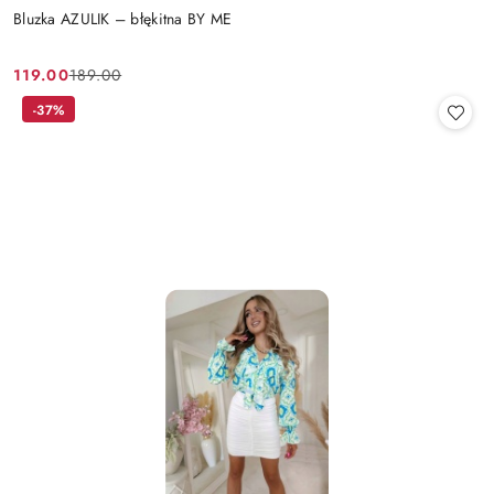
Bluzka AZULIK – błękitna BY ME
119.00
189.00
Cena
Cena
promocyjna:
przed
-37%
promocją: