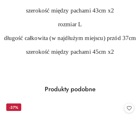
szerokość między pachami 43cm x2
rozmiar L
długość całkowita (w najdłużym miejscu) przód 37cm
szerokość między pachami 45cm x2
Produkty
Produkty podobne
Pomiń karuzelę produktów
o
statusie:
-37%