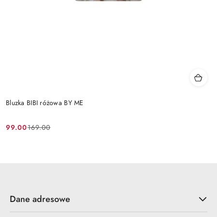
Bluzka BIBI różowa BY ME
99.00
169.00
Cena
Cena
promocyjna:
przed
promocją:
Dane adresowe