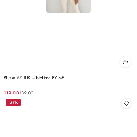
Bluzka AZULIK – błękitna BY ME
119.00
189.00
Cena
Cena
promocyjna:
przed
-37%
promocją: