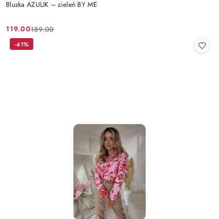
Bluzka AZULIK – zieleń BY ME
119.00
189.00
Cena
Cena
promocyjna:
przed
-41%
promocją: