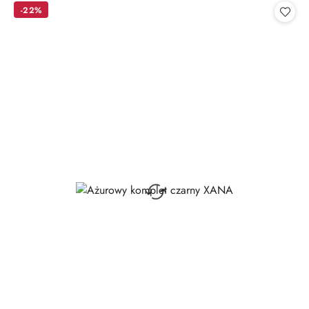
statusie:
-22%