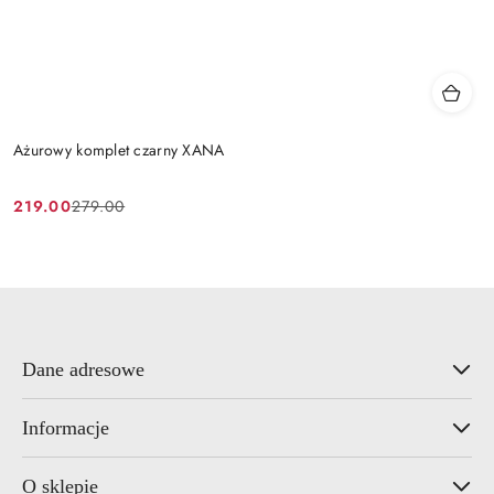
Ażurowy komplet czarny XANA
219.00
279.00
Cena
Cena
promocyjna:
przed
promocją:
Dane adresowe
Informacje
O sklepie