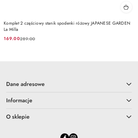
Komplet 2 częściowy stanik spodenki różowy JAPANESE GARDEN
La Milla
169.00
289.00
Cena
Cena
promocyjna:
przed
promocją:
Dane adresowe
Informacje
O sklepie