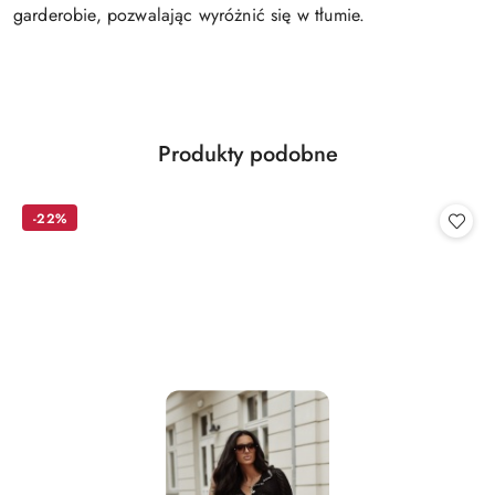
garderobie, pozwalając wyróżnić się w tłumie.
Produkty
Produkty podobne
Pomiń karuzelę produktów
o
statusie:
-22%