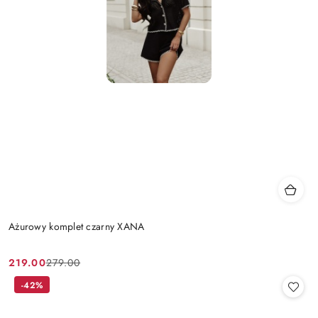
Ażurowy komplet czarny XANA
219.00
279.00
Cena
Cena
promocyjna:
przed
-42%
promocją: