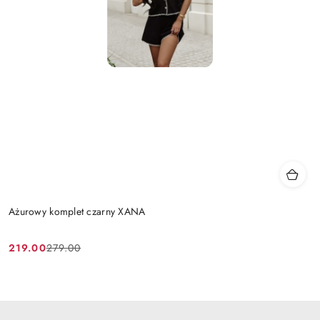
Ażurowy komplet czarny XANA
219.00
279.00
Cena
Cena
promocyjna:
przed
promocją: