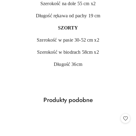
Szerokość na dole 55 cm x2
Długość rękawa od pachy 19 cm
SZORTY
Szerokość w pasie 30-52 cm x2
Szerokość w biodrach 58cm x2
Długość 36cm
Produkty
Produkty podobne
Pomiń karuzelę produktów
o
statusie: