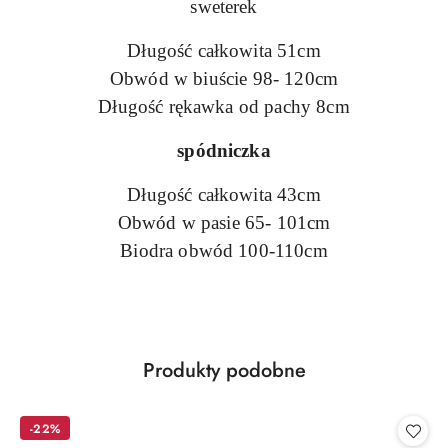
sweterek
Długość całkowita 51cm
Obwód w biuście 98- 120cm
Długość rękawka od pachy 8cm
spódniczka
Długość całkowita 43cm
Obwód w pasie 65- 101cm
Biodra obwód 100-110cm
Produkty
Produkty podobne
Pomiń karuzelę produktów
o
statusie:
-22%