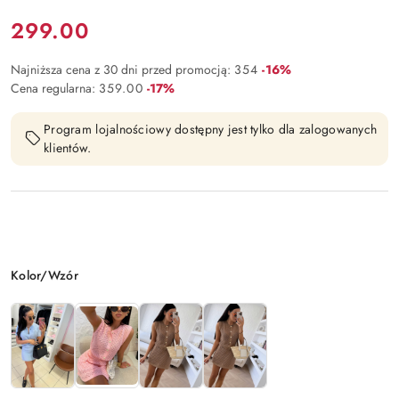
Cena:
299.00
Rabat:
Najniższa cena z 30 dni przed promocją:
354
-16%
Rabat:
Cena regularna:
359.00
-17%
Program lojalnościowy dostępny jest tylko dla zalogowanych
klientów.
Wariant
Kolor/Wzór