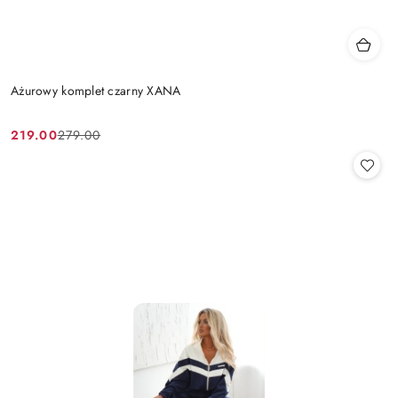
Ażurowy komplet czarny XANA
219.00
279.00
Cena
Cena
promocyjna:
przed
promocją: