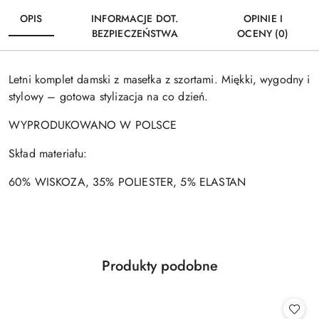
OPIS
INFORMACJE DOT.
OPINIE I
BEZPIECZEŃSTWA
OCENY (0)
Letni komplet damski z masełka z szortami. Miękki, wygodny i
stylowy – gotowa stylizacja na co dzień.
WYPRODUKOWANO W POLSCE
Skład materiału:
60% WISKOZA, 35% POLIESTER, 5% ELASTAN
Produkty
Produkty podobne
Pomiń karuzelę produktów
o
statusie: