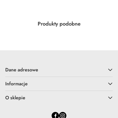
Produkty
Produkty podobne
Pomiń karuzelę produktów
o
statusie:
Dane adresowe
Informacje
O sklepie