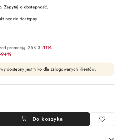
 Zapytaj o dostępność.
t będzie dostępny
Rabat:
rzed promocją:
258.3
-11%
Rabat:
-94%
wy dostępny jest tylko dla zalogowanych klientów.
Do koszyka