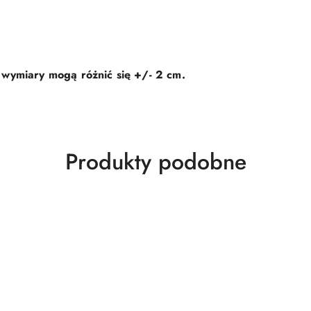
wymiary mogą różnić się +/- 2 cm.
Produkty
Produkty podobne
o
statusie: