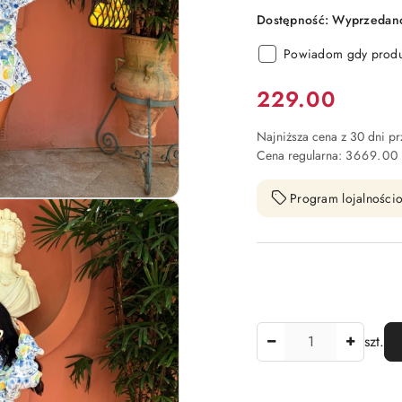
Dostępność:
Wyprzedano.
Powiadom gdy produk
Cena:
229.00
Najniższa cena z 30 dni p
Cena regularna:
3669.00
Program lojalnościo
Ilość
szt.