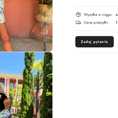
Dostępność
Wysyłka w ciągu:
z
i
Cena przesyłki:
1
dostawa
Zadaj pytanie