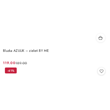
Bluzka AZULIK – zieleń BY ME
119.00
189.00
Cena
Cena
promocyjna:
przed
-41%
promocją: