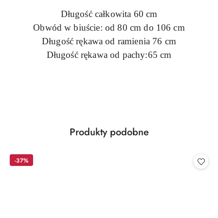
Długość całkowita 60 cm
Obwód w biuście: od 80 cm do 106 cm
Długość rękawa od ramienia 76 cm
Długość rękawa od pachy:65 cm
Produkty
Produkty podobne
Pomiń karuzelę produktów
o
statusie:
-37%