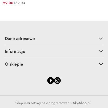
99.00
169.00
Cena
Cena
promocyjna:
przed
promocją:
Dane adresowe
Informacje
O sklepie
Sklep internetowy na oprogramowaniu Sky-Shop.pl