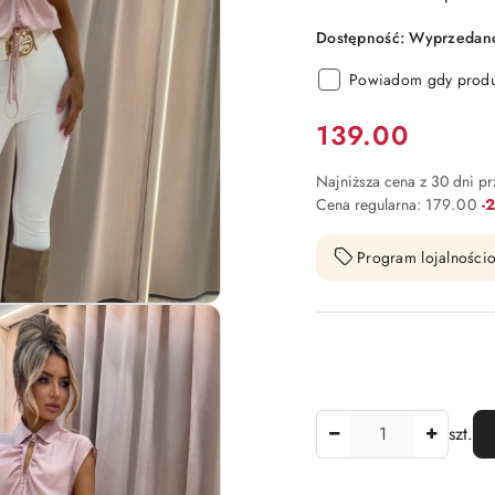
Dostępność:
Wyprzedano.
Powiadom gdy produk
Cena:
139.00
Najniższa cena z 30 dni p
Ra
Cena regularna:
179.00
-
Program lojalnościo
Ilość
szt.