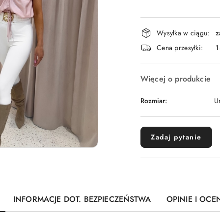
Dostępność
Wysyłka w ciągu:
z
i
Cena przesyłki:
1
dostawa
Więcej o produkcie
Rozmiar:
U
Zadaj pytanie
INFORMACJE DOT. BEZPIECZEŃSTWA
OPINIE I OCEN