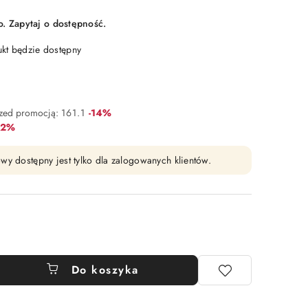
 Zapytaj o dostępność.
t będzie dostępny
Rabat:
rzed promocją:
161.1
-14%
bat:
22%
wy dostępny jest tylko dla zalogowanych klientów.
Do koszyka