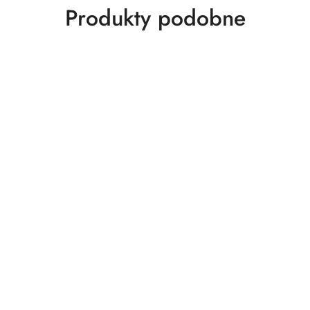
Produkty
Produkty podobne
o
statusie: