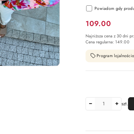
Powiadom gdy produk
Cena:
109.00
Najniższa cena z 30 dni p
Cena regularna:
149.00
Program lojalnościo
Ilość
szt.