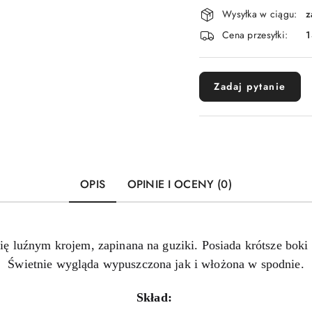
Dostępność
Wysyłka w ciągu:
z
i
Cena przesyłki:
1
dostawa
Zadaj pytanie
OPIS
OPINIE I OCENY (0)
ię luźnym krojem, zapinana na guziki. Posiada krótsze boki 
Świetnie wygląda wypuszczona jak i włożona w spodnie.
Skład: