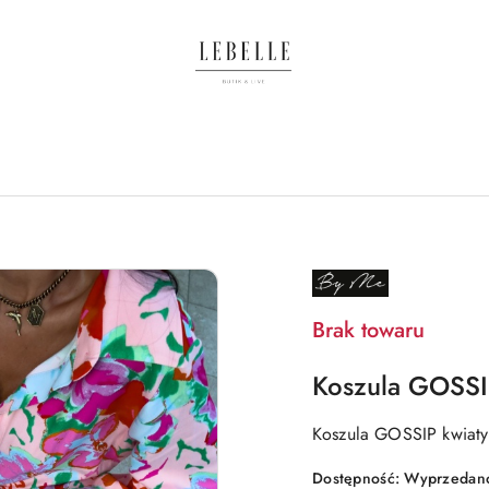
NAZWA
PRODUCENTA:
BY
ME
Brak towaru
Koszula GOSSI
Koszula GOSSIP kwiat
Dostępność:
Wyprzedano.