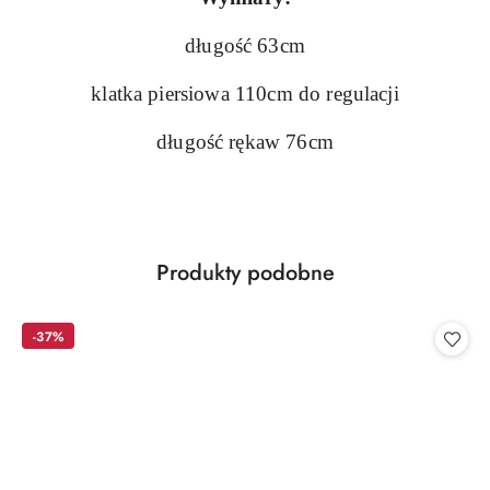
długość 63cm
klatka piersiowa 110cm do regulacji
długość rękaw 76cm
Produkty
Produkty podobne
Pomiń karuzelę produktów
o
statusie:
-37%