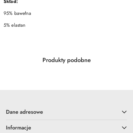
Skład:
95% bawełna
5% elastan
Produkty
Produkty podobne
Pomiń karuzelę produktów
o
statusie:
Dane adresowe
Informacje