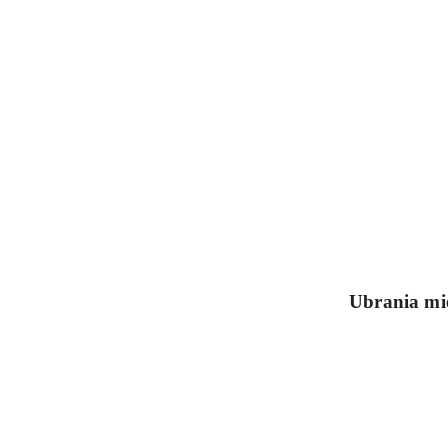
Ubrania mie
Pomiń karuzelę produktów