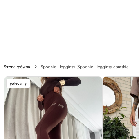
Przejdź do treści głównej
Przejdź do wyszukiwarki
Przejdź do moje konto
Przejdź do menu głównego
Przejdź do opisu produktu
Przejdź do stopki
Strona główna
Spodnie i legginsy (Spodnie i legginsy damskie)
polecamy