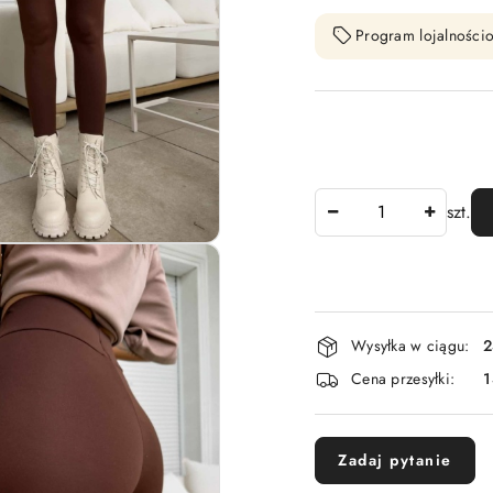
Program lojalnościo
Ilość
szt.
Dostępność
Wysyłka w ciągu:
2
i
Cena przesyłki:
1
dostawa
Zadaj pytanie