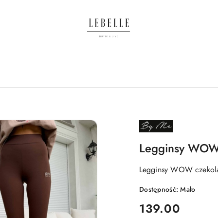
NAZWA
PRODUCENTA:
BY
ME
Legginsy WOW
Legginsy WOW czekol
Dostępność:
Mało
cena:
139.00