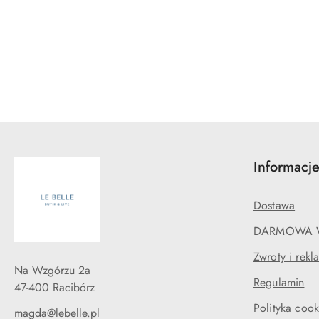
Pomiń karuzelę produktów
Informacj
Dostawa
DARMOWA 
Zwroty i rekl
Na Wzgórzu 2a
Regulamin
47-400 Racibórz
Polityka cook
magda@lebelle.pl