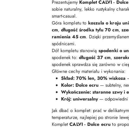
Prezentujemy
Komplet CALVI - Dolce
sobie naturalny, lekko rustykalny char
smart-casual.
Góra kompletu to
koszula o kroju u
cm
,
długość środka tyłu 70 cm
,
sze
ramienia 45 cm
. Dzięki przemyślane
spódnicami.
Dół kompletu stanowią
spodenki o un
spodenek to:
długość 37 cm
,
szerok
spodenek sprawdza się zarówno w ciep
Główne cechy materiału i wykonania:
Skład: 70% len, 30% wiskoza
—
Kolor: Dolce ecru
— subtelny, ne
Wykończenie: staranne szwy i e
Krój: uniwersalny
— odpowiedni d
Jak dbać o komplet: prać w delikatnym
temperaturze, najlepiej po stronie lewe
Komplet
CALVI - Dolce ecru
to propo