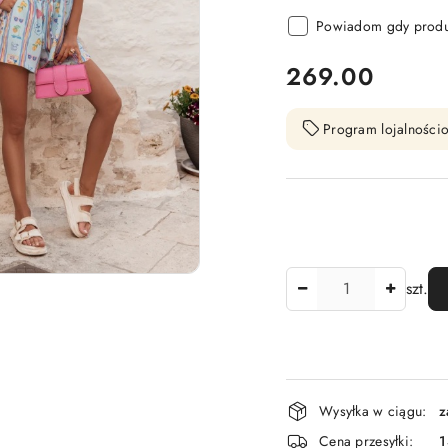
Powiadom gdy produk
cena:
269.00
Program lojalnościo
Ilość
szt.
Dostępność
Wysyłka w ciągu:
z
i
Cena przesyłki:
1