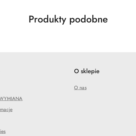
Produkty
Produkty podobne
o
statusie:
e
O sklepie
O nas
WYMIANA
amacje
ies