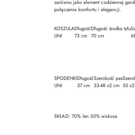
zarówno jako element codziennej garder
połączenia komfortu i elegancji.
KOSZULA
Długość
Długość środka tyłu
S
UNI
73 cm
70 cm
6
SPODENKI
Długość
Szerokość pas
Szero
UNI
37 cm
33-48 x2 cm
55 x2
SKŁAD: 70% len 30% wiskoza