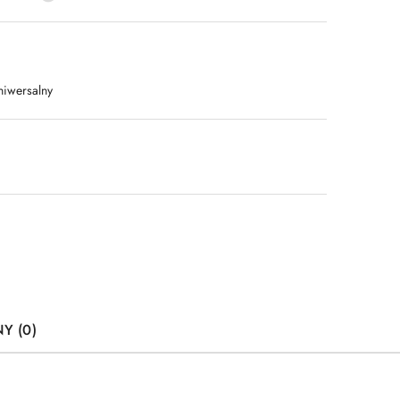
niwersalny
Y (0)