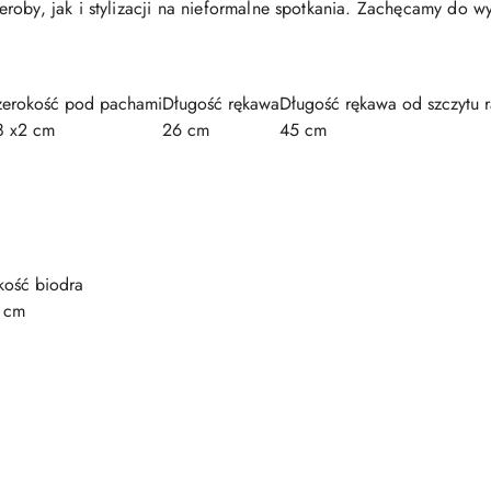
oby, jak i stylizacji na nieformalne spotkania. Zachęcamy do wy
zerokość pod pachami
Długość rękawa
Długość rękawa od szczytu 
8 x2 cm
26 cm
45 cm
kość biodra
 cm