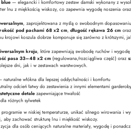
 blue
— elegancki i komfortowy zestaw damski wykonany z wysokie
akter lnu z miękkością wiskozy, co zapewnia wygodę noszenia oraz
niwersalnym
, zaprojektowana z myślą o swobodnym dopasowaniu.
rokość pod pachami 68 x2 cm
,
długość rękawa 26 cm
ora
mu krojowi koszula dobrze komponuje się zarówno z krótszymi, ja
iwersalnym kroju
, które zapewniają swobodę ruchów i wygodę
ość pasa 33–48 x2 cm
(regulowana/rozciągliwa część) oraz
s
lejsze dni, jak i w zestawach warstwowych.
 naturalne włókna dla lepszej oddychalności i komfortu
utralny odcień łatwy do zestawienia z innymi elementami garderob
stetyczne detale
zapewniające trwałość
la różnych sylwetek
 programie w niskiej temperaturze, unikać silnego wirowania i 
j, aby zachować strukturę lnu i miękkość wiskozy.
zycja dla osób ceniących naturalne materiały, wygodę i ponadc