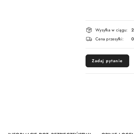
Dostępność
Wysyłka w ciągu:
2
i
Cena przesyłki:
dostawa
Zadaj pytanie