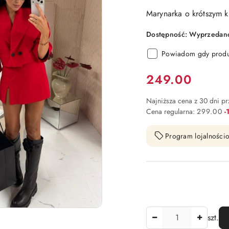
Marynarka o krótszym k
Dostępność:
Wyprzedano.
Powiadom gdy produk
Cena:
249.00
Najniższa cena z 30 dni p
R
Cena regularna:
299.00
-
Program lojalnościo
Ilość
szt.