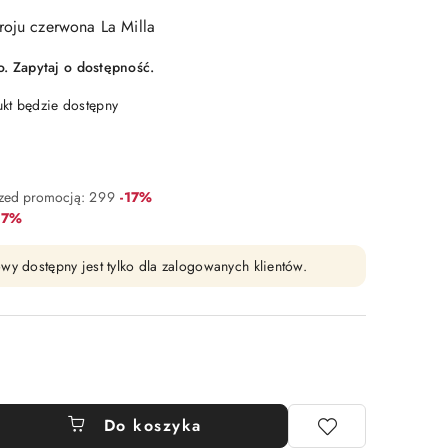
roju czerwona La Milla
 Zapytaj o dostępność.
t będzie dostępny
Rabat:
rzed promocją:
299
-17%
abat:
17%
wy dostępny jest tylko dla zalogowanych klientów.
Do koszyka