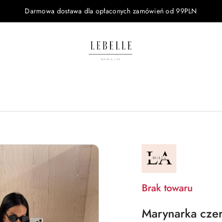
Darmowa dostawa dla opłaconych zamówień od 99PLN
NAZWA
PRODUCENTA:
LA
MILLA
Brak towaru
Marynarka czer