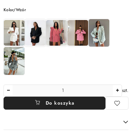
Wariant
Kolor/Wzór
Ilość
szt.
Do koszyka