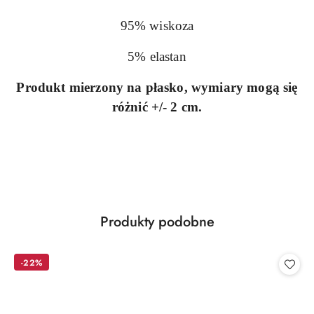
95% wiskoza
5% elastan
Produkt mierzony na płasko, wymiary mogą się
różnić +/- 2 cm.
Produkty
Produkty podobne
Pomiń karuzelę produktów
o
statusie:
-22%