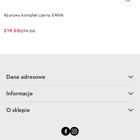
Ażurowy komplet czarny XANA
219.00
279.00
Cena
Cena
promocyjna:
przed
promocją:
Dane adresowe
Informacje
O sklepie