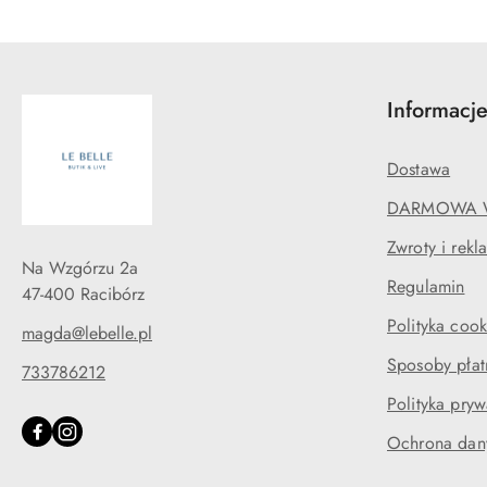
Informacj
Dostawa
DARMOWA 
Zwroty i rekl
Na Wzgórzu 2a
Regulamin
47-400 Racibórz
Polityka cook
magda@lebelle.pl
Sposoby płat
733786212
Polityka pryw
Ochrona dan