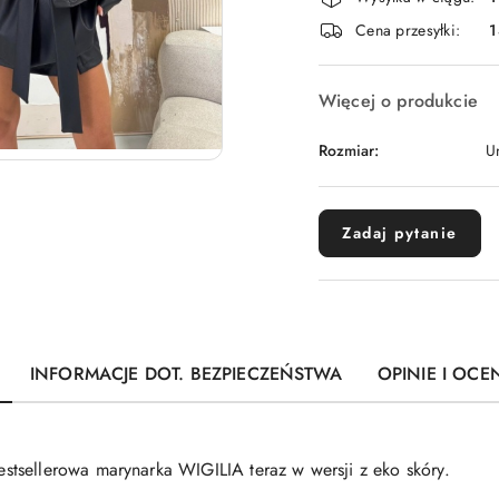
i
Cena przesyłki:
1
dostawa
Więcej o produkcie
Rozmiar:
U
Zadaj pytanie
INFORMACJE DOT. BEZPIECZEŃSTWA
OPINIE I OCEN
tsellerowa marynarka WIGILIA teraz w wersji z eko skóry.