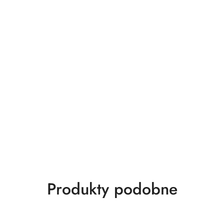
.
Produkty
Produkty podobne
o