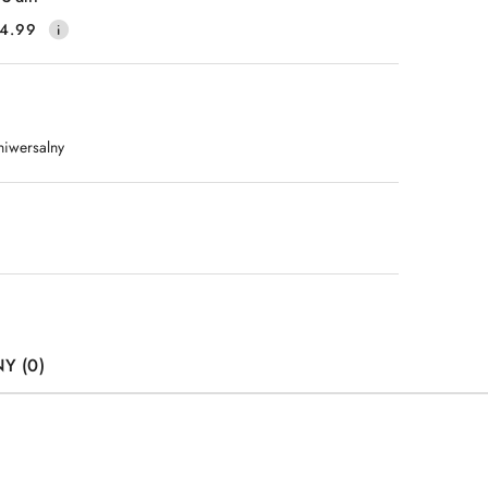
4.99
niwersalny
Y (0)