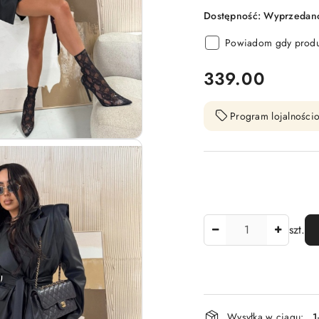
Dostępność:
Wyprzedano.
Powiadom gdy produk
cena:
339.00
Program lojalnościo
Ilość
szt.
Dostępność
Wysyłka w ciągu:
1