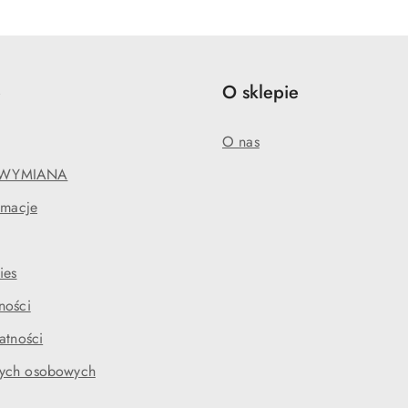
statusie:
e
O sklepie
O nas
WYMIANA
amacje
ies
ności
atności
ych osobowych