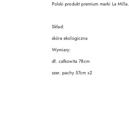
Polski produkt premium marki La Milla
Skład:
skóra ekologiczna
Wymiary:
dł. całkowita 78cm
szer. pachy 57cm x2
Pomiń karuzelę produktów