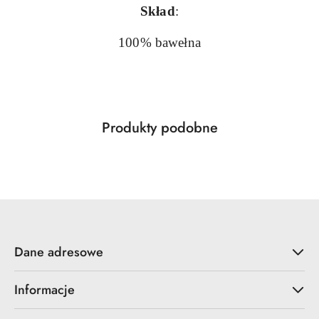
Skład
:
100% bawełna
Produkty
Produkty podobne
Pomiń karuzelę produktów
o
statusie:
Dane adresowe
Informacje