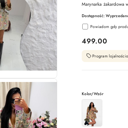
Marynarka żakardowa w
Dostępność:
Wyprzedano.
Powiadom gdy produk
cena:
499.00
Program lojalnościo
Wariant
Kolor/Wzór