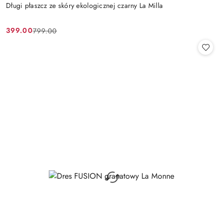
Długi płaszcz ze skóry ekologicznej czarny La Milla
399.00
799.00
Cena
Cena
promocyjna:
przed
promocją: