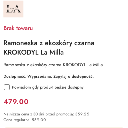
NAZWA
PRODUCENTA:
LA
MILLA
Brak towaru
Ramoneska z ekoskóry czarna
KROKODYL La Milla
Ramoneska z ekoskóry czarna KROKODYL La Milla
Dostępność:
Wyprzedano. Zapytaj o dostępność.
Powiadom gdy produkt będzie dostępny
Cena:
479.00
Najniższa cena z 30 dni przed promocją:
359.25
Cena regularna:
589.00