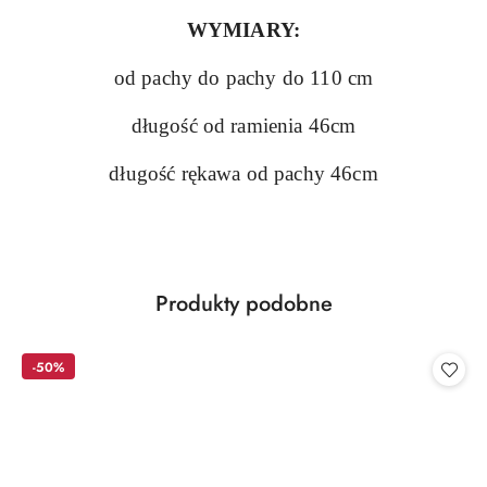
WYMIARY:
od pachy do pachy do 110 cm
długość od ramienia 46cm
długość rękawa od pachy 46cm
Produkty
Produkty podobne
Pomiń karuzelę produktów
o
statusie:
-50%