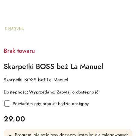
NAZWA
PRODUCENTA:
LA
MANUEL
Brak towaru
Skarpetki BOSS beż La Manuel
Skarpetki BOSS beż La Manuel
Dostępność:
Wyprzedano. Zapytaj o dostępność.
Powiadom gdy produkt będzie dostępny
cena:
29.00
Program lojalnościowy dostępny jest tylko dla zalogowanych