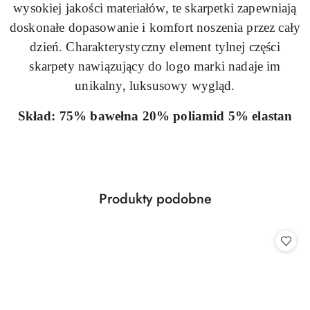
wysokiej jakości materiałów, te skarpetki zapewniają
doskonałe dopasowanie i komfort noszenia przez cały
dzień. Charakterystyczny element tylnej części
skarpety nawiązujący do logo marki nadaje im
unikalny, luksusowy wygląd.
Skład: 75% bawełna 20% poliamid 5% elastan
Produkty
Produkty podobne
Pomiń karuzelę produktów
o
statusie: