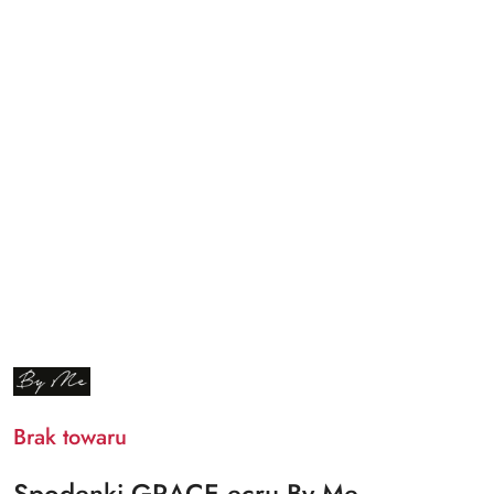
NAZWA
PRODUCENTA:
BY
ME
Brak towaru
Spodenki GRACE ecru By Me